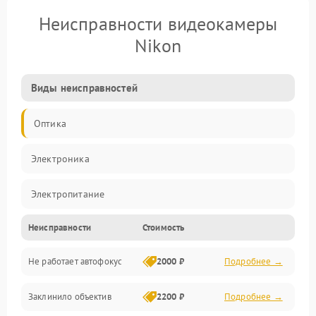
Неисправности видеокамеры
Nikon
Виды неисправностей
Оптика
Электроника
Электропитание
Неисправности
Стоимость
Видео
Не работает автофокус
2000 ₽
Подробнее →
Хранение данных
Заклинило объектив
2200 ₽
Подробнее →
Программное обеспечение