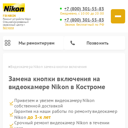
+7 (800) 301-55-83
Ежедневно, с 10:00 до 20:00
FIX-NIKON
+7 (800) 301-55-83
Ремонт устройств Nikon
Специализированный
Звонок бесплатный по РФ
cервисный центр г.
Кострома
Мы ремонтируем
Позвонить
троме
Видеокамера Nikon замена кнопки включения
Замена кнопки включения на
видеокамере Nikon в Костроме
Привезем и увезем видеокамеру Nikon
собственной доставкой
Гарантия на наши работы по ремонту видеокамер
до 3-х лет
Nikon
Ремонт цифровых монокуляров Nikon
Ремонт оптических прицелов Nikon
Ремонт цифровых биноклей Nikon
Ремонт оптических нивелиров Nikon
Срочный ремонт видеокамер Nikon в течении