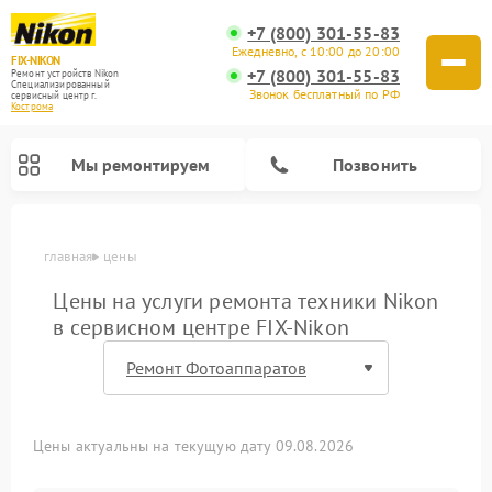
+7 (800) 301-55-83
Ежедневно, с 10:00 до 20:00
FIX-NIKON
+7 (800) 301-55-83
Ремонт устройств Nikon
Специализированный
Звонок бесплатный по РФ
cервисный центр г.
Кострома
Мы ремонтируем
Позвонить
главная
цены
Цены на услуги ремонта техники Nikon
в сервисном центре FIX-Nikon
Цены актуальны на текущую дату 09.08.2026
Ремонт цифровых биноклей Nikon
Ремонт оптических нивелиров Nikon
Ремонт оптических прицелов Nikon
Ремонт цифровых монокуляров Nikon