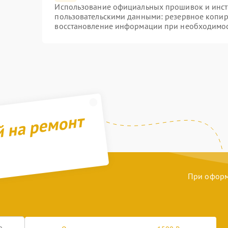
Использование официальных прошивок и инстр
пользовательскими данными: резервное копир
восстановление информации при необходимо
й на ремонт
При оформл