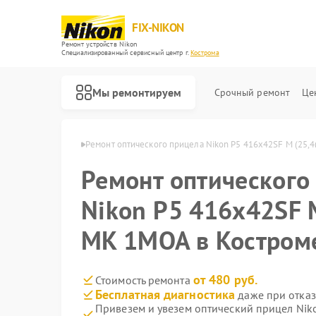
FIX-NIKON
Ремонт устройств Nikon
Специализированный cервисный центр г.
Кострома
Мы ремонтируем
Срочный ремонт
Це
ов Nikon в Костроме
Ремонт оптического прицела Nikon P5 416x42SF M (25
Ремонт оптического
Nikon P5 416x42SF 
MK 1MOA в Костром
от 480 руб.
Стоимость ремонта
Бесплатная диагностика
даже при отказ
Привезем и увезем оптический прицел Nik
Ремонт цифровых биноклей Nikon
Ремонт оптических нивелиров Nikon
Ремонт цифровых монокуляров Nikon