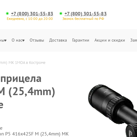
+7 (800) 301-55-83
+7 (800) 301-55-83
Ежедневно, с 10:00 до 20:00
Звонок бесплатный по РФ
ны
О нас
Отзывы
Доставка
Гарантии
Акции и скидки
Зая
,4mm) MK 1MOA в Костроме
 прицела
M (25,4mm)
е
е
on P5 416x42SF M (25,4mm) MK