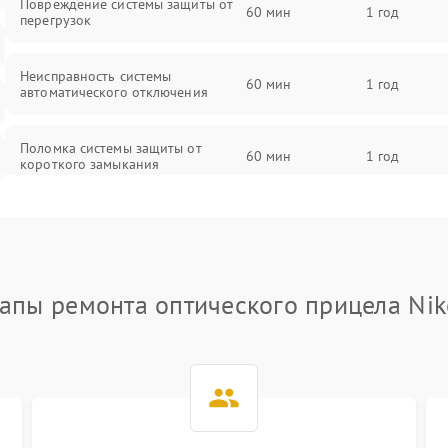
Повреждение системы защиты от
60 мин
1 год
перегрузок
Неисправность системы
60 мин
1 год
автоматического отключения
Поломка системы защиты от
60 мин
1 год
короткого замыкания
Повреждение системы защиты от
60 мин
1 год
перегрева
Неисправность системы защиты от
апы ремонта оптического прицела Ni
60 мин
1 год
перенапряжения
Неисправность системы защиты от
60 мин
1 год
замыкания
Неисправность системы защиты от
60 мин
1 год