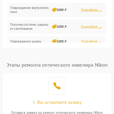
Повреждение внутренних
2000 ₽
Подробнее →
линз
Поломка системы защиты
1000 ₽
Подробнее →
от запотевания
Повреждение шкалы
1000 ₽
Подробнее →
Плохая видимость шкалы
1800 ₽
Подробнее →
Этапы ремонта оптического нивелира Nikon
Запотевание линз
3000 ₽
Подробнее →
Царапины на линзах
2500 ₽
Подробнее →
Потеря резкости
2000 ₽
Подробнее →
1. Вы оставляете заявку
Искажение изображения
2000 ₽
Подробнее →
Оставьте заявку на ремонт оптического нивелира Nikon