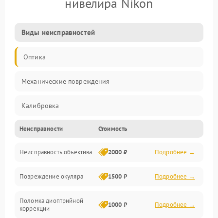
нивелира Nikon
Виды неисправностей
Оптика
Механические повреждения
Калибровка
Неисправности
Стоимость
Механика
Неисправность объектива
2000 ₽
Подробнее →
Электропитание
Повреждение окуляра
1500 ₽
Подробнее →
Электроника
Поломка диоптрийной
Аксессуары
1000 ₽
Подробнее →
коррекции