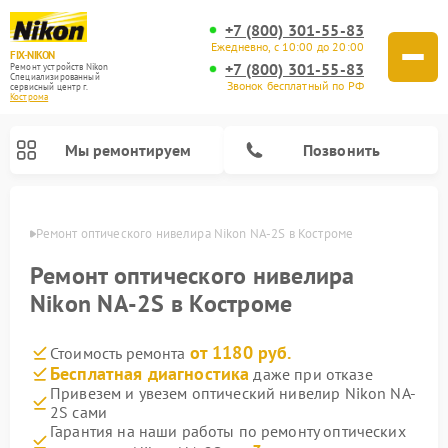
+7 (800) 301-55-83
Ежедневно, с 10:00 до 20:00
FIX-NIKON
+7 (800) 301-55-83
Ремонт устройств Nikon
Специализированный
Звонок бесплатный по РФ
cервисный центр г.
Кострома
Мы ремонтируем
Позвонить
троме
Ремонт оптического нивелира Nikon NA-2S в Костроме
Ремонт оптического нивелира
Nikon NA-2S в Костроме
от 1180 руб.
Стоимость ремонта
Бесплатная диагностика
даже при отказе
Привезем и увезем оптический нивелир Nikon NA-
2S сами
Ремонт цифровых биноклей Nikon
Ремонт цифровых монокуляров Nikon
Ремонт оптических прицелов Nikon
Гарантия на наши работы по ремонту оптических