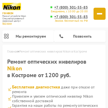
+7 (800) 301-55-83
Ежедневно, с 10:00 до 20:00
FIX-NIKON
+7 (800) 301-55-83
Ремонт устройств Nikon
Специализированный
Звонок бесплатный по РФ
cервисный центр г.
Кострома
Мы ремонтируем
Позвонить
Главная
Ремонт оптических нивелиров Nikon в Костроме
Ремонт оптических нивелиров
Nikon
в Костроме от 1200 руб.
Бесплатная диагностика
даже при отказе от
ремонта
Привезем и увезем оптический нивелир Nikon
собственной доставкой
Ремонт цифровых биноклей Nikon
Ремонт цифровых монокуляров Nikon
Ремонт оптических прицелов Nikon
Гарантия на наши работы по ремонту оптических