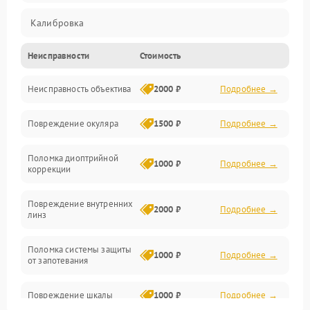
Калибровка
Неисправности
Стоимость
Механика
Неисправность объектива
2000 ₽
Подробнее →
Электропитание
Повреждение окуляра
1500 ₽
Подробнее →
Электроника
Поломка диоптрийной
Аксессуары
1000 ₽
Подробнее →
коррекции
Повреждение внутренних
2000 ₽
Подробнее →
линз
Поломка системы защиты
1000 ₽
Подробнее →
от запотевания
Повреждение шкалы
1000 ₽
Подробнее →