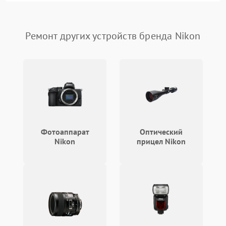
Плохая видимость шкалы
1800 ₽
Подробнее →
Ремонт других устройств бренда Nikon
Запотевание линз
3000 ₽
Подробнее →
Царапины на линзах
2500 ₽
Подробнее →
Потеря резкости
2000 ₽
Подробнее →
Искажение изображения
2000 ₽
Подробнее →
Фотоаппарат
Оптический
Nikon
прицел Nikon