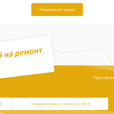
Показать все услуги
й на ремонт
При оформл
Отправить заявку и получить 1500 ₽
сти