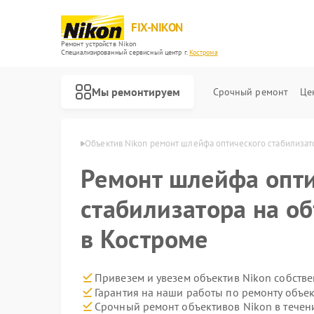
FIX-NIKON
Ремонт устройств Nikon
Специализированный cервисный центр г.
Кострома
Мы ремонтируем
Срочный ремонт
Це
ов Nikon в Костроме
Объектив Nikon ремонт шлейфа оптического стабилизат
Ремонт шлейфа опт
стабилизатора на о
в Костроме
Привезем и увезем объектив Nikon собств
Гарантия на наши работы по ремонту объе
Срочный ремонт объективов Nikon в течен
Ремонт оптических прицелов Nikon
Ремонт цифровых биноклей Nikon
Ремонт оптических нивелиров Nikon
Ремонт цифровых монокуляров Nikon