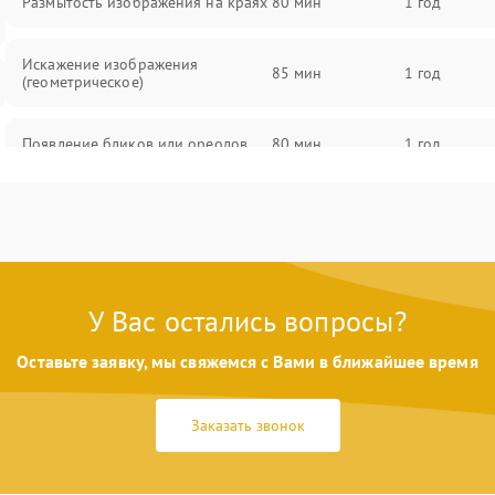
Размытость изображения на краях
80 мин
1 год
Искажение изображения
85 мин
1 год
(геометрическое)
Появление бликов или ореолов
80 мин
1 год
Проблемы с резкостью при всех
85 мин
1 год
фокусных расстояниях
У Вас остались вопросы?
Оставьте заявку, мы свяжемся с Вами в ближайшее время
Заказать звонок