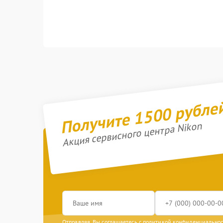
Получите 1500 рубле
Акция сервисного центра Nikon
Отправляя, Вы соглашаетесь с
политикой конфиденциально