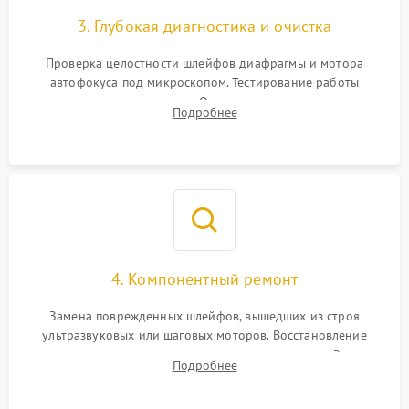
3. Глубокая диагностика и очистка
Проверка целостности шлейфов диафрагмы и мотора
автофокуса под микроскопом. Тестирование работы
электромагнитного привода. Очистка оптических элементов
Подробнее
от пыли, следов влаги и грибка спецрастворами без
повреждения просветления.
4. Компонентный ремонт
Замена поврежденных шлейфов, вышедших из строя
ультразвуковых или шаговых моторов. Восстановление
геометрии направляющих при заклинивании зума. Замена
Подробнее
неисправного блока диафрагмы, датчиков положения или
поврежденных линз.