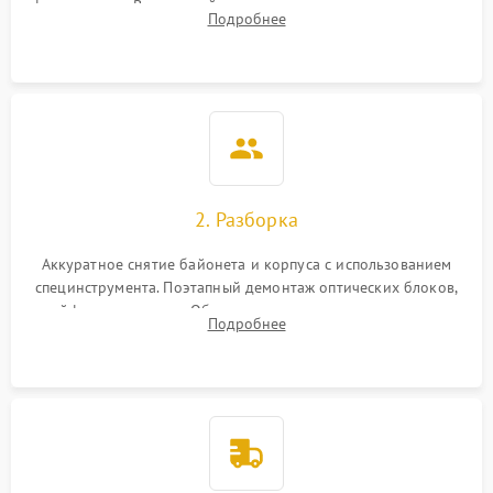
фокусировки. Визуальный осмотр линз на наличие царапин,
Подробнее
грибка, пыли и оценка состояния контактов байонета.
2. Разборка
Аккуратное снятие байонета и корпуса с использованием
специнструмента. Поэтапный демонтаж оптических блоков,
шлейфов и приводов. Обязательная маркировка положения
Подробнее
линзовых групп для сохранения заводской центровки при
сборке.