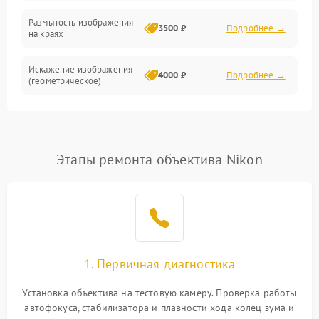
Размытость изображения
3500 ₽
Подробнее →
на краях
Искажение изображения
4000 ₽
Подробнее →
(геометрическое)
Появление бликов или
3500 ₽
Подробнее →
ореолов
Этапы ремонта объектива Nikon
Проблемы с резкостью
при всех фокусных
4500 ₽
Подробнее →
расстояниях
1. Первичная диагностика
Установка объектива на тестовую камеру. Проверка работы
автофокуса, стабилизатора и плавности хода колец зума и