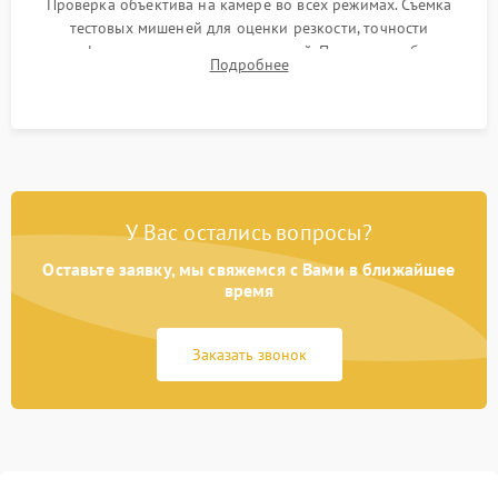
Проверка объектива на камере во всех режимах. Съемка
тестовых мишеней для оценки резкости, точности
автофокуса и отсутствия искажений. Проверка работы
Подробнее
диафрагмы на закрытых значениях и тестирование
оптической стабилизации.
У Вас остались вопросы?
Оставьте заявку, мы свяжемся с Вами в ближайшее
время
Заказать звонок