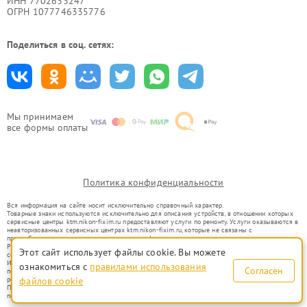
ИНН 7702633247
ОГРН 1077746335776
Поделиться в соц. сетях:
Мы принимаем
все формы оплаты
Политика конфиденциальности
Вся информация на сайте носит исключительно справочный характер.
Товарные знаки используются исключительно для описания устройств, в отношении которых
сервисные центры ktm.nikon-fixim.ru предоставляют услуги по ремонту. Услуги оказываются в
неавторизованных сервисных центрах ktm.nikon-fixim.ru, которые не связаны с
правообладателями товарных знаков или их официальными представителями.
Ремонт осуществляется для устройств, уже введенных в гражданский оборот в соответствии
Этот сайт использует файлы cookie. Вы можете
со статьей 1487 ГК РФ.
Использование товарных знаков не преследует цели индивидуализации услуг или введения
ознакомиться с
правилами использования
Согласен
потребителей в заблуждение, а служит для информирования о предоставляемых услугах по
ремонту техники указанных брендов.
файлов cookie
Представленная на сайте информация не является публичной офертой, определяемой
положениями Статьи 437(2) Гражданского кодекса РФ