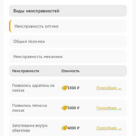
Виды неисправностей
Неисправность оптики
Общие поломки
Неисправность механики
Неисправности
Стоимость
Неисправность электроники (если объектив с мотором/
стабилизатором)
Появились царапины на
3500 ₽
Подробнее →
линзах
Прочие неисправности
Появились пятна на
3000 ₽
Подробнее →
линзах
Запотевание внутри
4000 ₽
Подробнее →
объектива