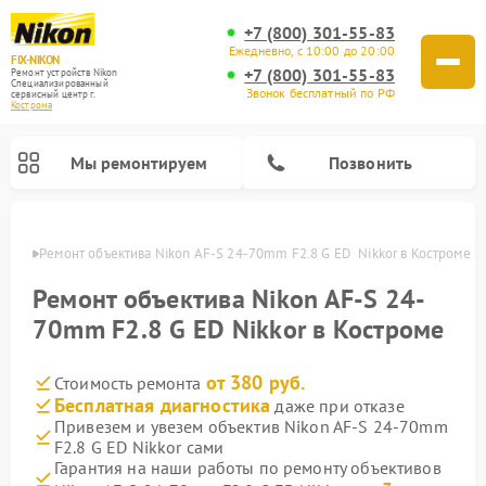
+7 (800) 301-55-83
Ежедневно, с 10:00 до 20:00
FIX-NIKON
+7 (800) 301-55-83
Ремонт устройств Nikon
Специализированный
Звонок бесплатный по РФ
cервисный центр г.
Кострома
Мы ремонтируем
Позвонить
троме
Ремонт объектива Nikon AF-S 24-70mm F2.8 G ED  Nikkor в Костроме
Ремонт объектива Nikon AF-S 24-
70mm F2.8 G ED Nikkor в Костроме
от 380 руб.
Стоимость ремонта
Бесплатная диагностика
даже при отказе
Привезем и увезем объектив Nikon AF-S 24-70mm
F2.8 G ED Nikkor сами
Ремонт цифровых монокуляров Nikon
Ремонт оптических прицелов Nikon
Ремонт цифровых биноклей Nikon
Ремонт оптических нивелиров Nikon
Гарантия на наши работы по ремонту объективов