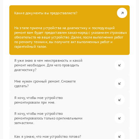
Какие документы вы предоставляете?
На этапе приема устройства на диагностику и последующий
ремонт вам будет предоставлен заказ-наряд с указанием страховых
обязательств на ваше устройство. Далее, после выполнения работ
по ремонту техники, вы получите акт выполненных работ и
гарантийный талон.
Я уже знаю в чем неисправность и какой
ремонт необходим. Для чего проводить
диагностику?
Мне нужен срочный ремонт. Сможете
сделать?
Я хочу, чтобы мое устройство
ремонтировали при мне.
Я хочу, чтобы мое устройство
ремонтировалось только оригинальными
запчастями.
Как я узнаю, что мое устройство готово?