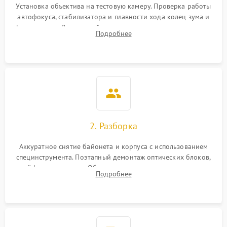
Установка объектива на тестовую камеру. Проверка работы
автофокуса, стабилизатора и плавности хода колец зума и
фокусировки. Визуальный осмотр линз на наличие царапин,
Подробнее
грибка, пыли и оценка состояния контактов байонета.
2. Разборка
Аккуратное снятие байонета и корпуса с использованием
специнструмента. Поэтапный демонтаж оптических блоков,
шлейфов и приводов. Обязательная маркировка положения
Подробнее
линзовых групп для сохранения заводской центровки при
сборке.