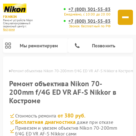
+7 (800) 301-55-83
Ежедневно, с 10:00 до 20:00
FIX-NIKON
+7 (800) 301-55-83
Ремонт устройств Nikon
Специализированный
Звонок бесплатный по РФ
cервисный центр г.
Кострома
Мы ремонтируем
Позвонить
троме
Ремонт объектива Nikon 70-200mm f/4G ED VR AF-S Nikkor в Костроме
Ремонт объектива Nikon 70-
200mm f/4G ED VR AF-S Nikkor в
Костроме
от 380 руб.
Стоимость ремонта
Бесплатная диагностика
даже при отказе
Привезем и увезем объектив Nikon 70-200mm
Ремонт цифровых монокуляров Nikon
Ремонт оптических прицелов Nikon
Ремонт цифровых биноклей Nikon
Ремонт оптических нивелиров Nikon
f/4G ED VR AF-S Nikkor сами