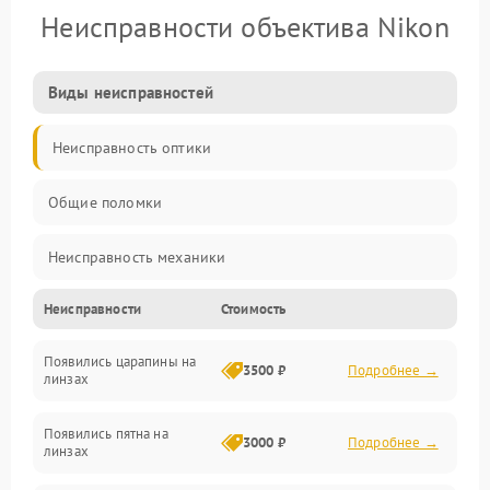
Неисправности объектива Nikon
Виды неисправностей
Неисправность оптики
Общие поломки
Неисправность механики
Неисправности
Стоимость
Неисправность электроники (если объектив с мотором/
стабилизатором)
Появились царапины на
3500 ₽
Подробнее →
линзах
Прочие неисправности
Появились пятна на
3000 ₽
Подробнее →
линзах