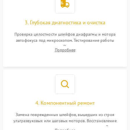
3. Глубокая диагностика и очистка
Проверка целостности шлейфов диафрагмы и мотора
автофокуса под микроскопом. Тестирование работы
электромагнитного привода. Очистка оптических элементов
Подробнее
от пыли, следов влаги и грибка спецрастворами без
повреждения просветления.
4. Компонентный ремонт
Замена поврежденных шлейфов, вышедших из строя
ультразвуковых или шаговых моторов. Восстановление
геометрии направляющих при заклинивании зума. Замена