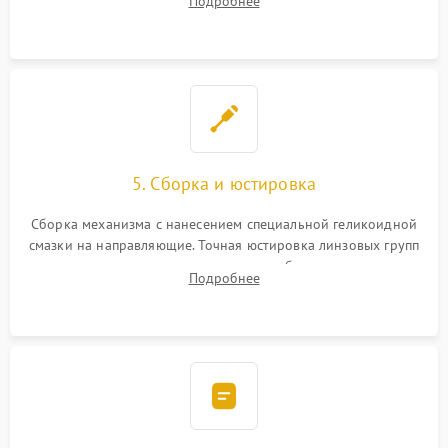
Подробнее
неисправного блока диафрагмы, датчиков положения или
поврежденных линз.
5. Сборка и юстировка
Сборка механизма с нанесением специальной геликоидной
смазки на направляющие. Точная юстировка линзовых групп
программным или механическим способом для устранения
Подробнее
бэк