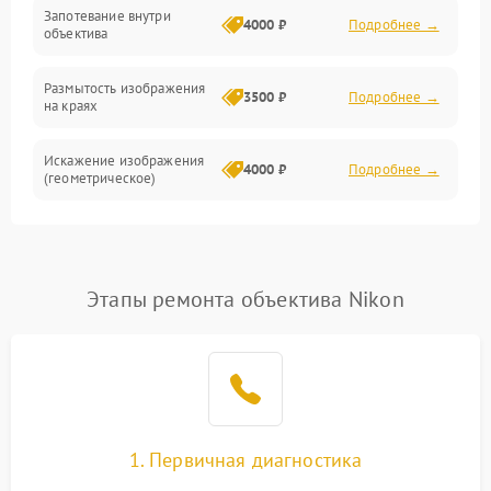
Запотевание внутри
4000 ₽
Подробнее →
объектива
Размытость изображения
3500 ₽
Подробнее →
на краях
Искажение изображения
4000 ₽
Подробнее →
(геометрическое)
Появление бликов или
3500 ₽
Подробнее →
ореолов
Этапы ремонта объектива Nikon
Проблемы с резкостью
при всех фокусных
4500 ₽
Подробнее →
расстояниях
1. Первичная диагностика