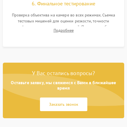
6. Финальное тестирование
Проверка объектива на камере во всех режимах. Съемка
тестовых мишеней для оценки резкости, точности
автофокуса и отсутствия искажений. Проверка работы
Подробнее
диафрагмы на закрытых значениях и тестирование
оптической стабилизации.
У Вас остались вопросы?
Оставьте заявку, мы свяжемся с Вами в ближайшее
время
Заказать звонок