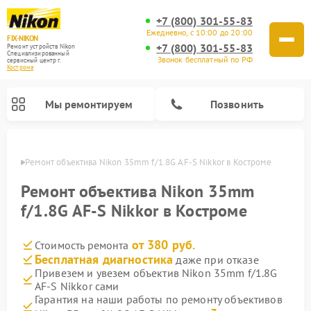
+7 (800) 301-55-83
Ежедневно, с 10:00 до 20:00
FIX-NIKON
+7 (800) 301-55-83
Ремонт устройств Nikon
Специализированный
Звонок бесплатный по РФ
cервисный центр г.
Кострома
Мы ремонтируем
Позвонить
троме
Ремонт объектива Nikon 35mm f/1.8G AF-S Nikkor в Костроме
Ремонт объектива Nikon 35mm
f/1.8G AF-S Nikkor в Костроме
от 380 руб.
Стоимость ремонта
Бесплатная диагностика
даже при отказе
Привезем и увезем объектив Nikon 35mm f/1.8G
AF-S Nikkor сами
Ремонт цифровых монокуляров Nikon
Ремонт оптических прицелов Nikon
Ремонт цифровых биноклей Nikon
Ремонт оптических нивелиров Nikon
Гарантия на наши работы по ремонту объективов