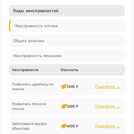
Виды неисправностей
Неисправность оптики
Общие поломки
Неисправность механики
Неисправности
Стоимость
Неисправность электроники (если объектив с мотором/
стабилизатором)
Появились царапины на
3500 ₽
Подробнее →
линзах
Прочие неисправности
Появились пятна на
3000 ₽
Подробнее →
линзах
Запотевание внутри
4000 ₽
Подробнее →
объектива