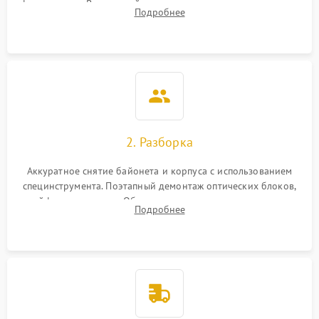
фокусировки. Визуальный осмотр линз на наличие царапин,
Подробнее
грибка, пыли и оценка состояния контактов байонета.
2. Разборка
Аккуратное снятие байонета и корпуса с использованием
специнструмента. Поэтапный демонтаж оптических блоков,
шлейфов и приводов. Обязательная маркировка положения
Подробнее
линзовых групп для сохранения заводской центровки при
сборке.