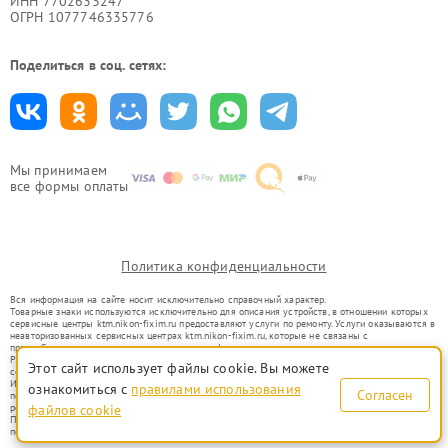
ИНН 7702633247
ОГРН 1077746335776
Поделиться в соц. сетях:
Мы принимаем
все формы оплаты
Политика конфиденциальности
Вся информация на сайте носит исключительно справочный характер.
Товарные знаки используются исключительно для описания устройств, в отношении которых
сервисные центры ktm.nikon-fixim.ru предоставляют услуги по ремонту. Услуги оказываются в
неавторизованных сервисных центрах ktm.nikon-fixim.ru, которые не связаны с
правообладателями товарных знаков или их официальными представителями.
Ремонт осуществляется для устройств, уже введенных в гражданский оборот в соответствии
Этот сайт использует файлы cookie. Вы можете
со статьей 1487 ГК РФ.
Использование товарных знаков не преследует цели индивидуализации услуг или введения
ознакомиться с
правилами использования
Согласен
потребителей в заблуждение, а служит для информирования о предоставляемых услугах по
ремонту техники указанных брендов.
файлов cookie
Представленная на сайте информация не является публичной офертой, определяемой
положениями Статьи 437(2) Гражданского кодекса РФ