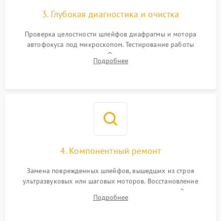
3. Глубокая диагностика и очистка
Проверка целостности шлейфов диафрагмы и мотора
автофокуса под микроскопом. Тестирование работы
электромагнитного привода. Очистка оптических элементов
Подробнее
от пыли, следов влаги и грибка спецрастворами без
повреждения просветления.
4. Компонентный ремонт
Замена поврежденных шлейфов, вышедших из строя
ультразвуковых или шаговых моторов. Восстановление
геометрии направляющих при заклинивании зума. Замена
Подробнее
неисправного блока диафрагмы, датчиков положения или
поврежденных линз.