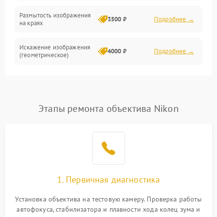
Размытость изображения
3500 ₽
Подробнее →
на краях
Искажение изображения
4000 ₽
Подробнее →
(геометрическое)
Появление бликов или
3500 ₽
Подробнее →
ореолов
Этапы ремонта объектива Nikon
Проблемы с резкостью
при всех фокусных
4500 ₽
Подробнее →
расстояниях
1. Первичная диагностика
Установка объектива на тестовую камеру. Проверка работы
автофокуса, стабилизатора и плавности хода колец зума и