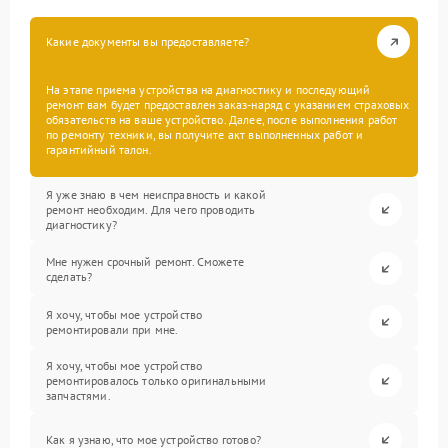
Какие документы вы предоставляете?
На этапе приема устройства на диагностику и последующий
ремонт вам будет предоставлен заказ-наряд с указанием страховых
обязательств на ваше устройство. Далее, после выполнения работ
по ремонту техники, вы получите акт выполненных работ и
гарантийный талон.
Я уже знаю в чем неисправность и какой
ремонт необходим. Для чего проводить
диагностику?
Мне нужен срочный ремонт. Сможете
сделать?
Я хочу, чтобы мое устройство
ремонтировали при мне.
Я хочу, чтобы мое устройство
ремонтировалось только оригинальными
запчастями.
Как я узнаю, что мое устройство готово?