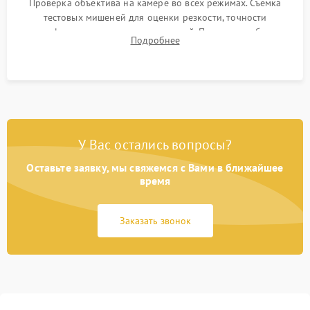
Проверка объектива на камере во всех режимах. Съемка
тестовых мишеней для оценки резкости, точности
автофокуса и отсутствия искажений. Проверка работы
Подробнее
диафрагмы на закрытых значениях и тестирование
оптической стабилизации.
У Вас остались вопросы?
Оставьте заявку, мы свяжемся с Вами в ближайшее
время
Заказать звонок