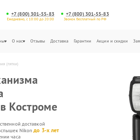
+7 (800) 301-55-83
+7 (800) 301-55-83
Ежедневно, с 10:00 до 20:00
Звонок бесплатный по РФ
ны
О нас
Отзывы
Доставка
Гарантии
Акции и скидки
Зая
ия (пятки)
ханизма
а
в Костроме
ственной доставкой
до 3-х лет
овспышек Nikon
ении часа