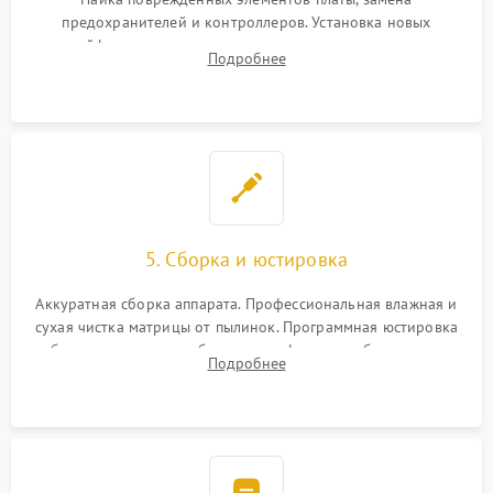
предохранителей и контроллеров. Установка новых
шлейфов, дисплея, механизма затвора или двигателя
Подробнее
автофокуса. Восстановление геометрии тубуса объектива
при заклинивании.
5. Сборка и юстировка
Аккуратная сборка аппарата. Профессиональная влажная и
сухая чистка матрицы от пылинок. Программная юстировка
рабочего отрезка, калибровка автофокуса, стабилизатора и
Подробнее
экспозамера с помощью сервисного ПО.