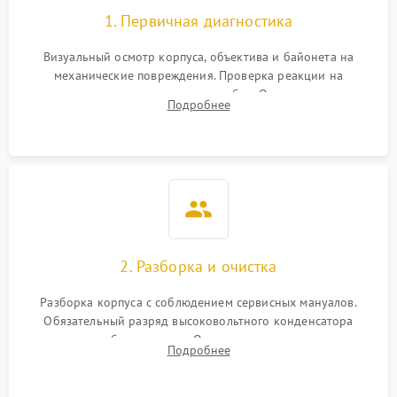
1. Первичная диагностика
Визуальный осмотр корпуса, объектива и байонета на
механические повреждения. Проверка реакции на
включение, считывание кодов ошибок. Оценка состояния
Подробнее
матрицы и затвора, проверка работы автофокуса и вспышки.
2. Разборка и очистка
Разборка корпуса с соблюдением сервисных мануалов.
Обязательный разряд высоковольтного конденсатора
вспышки для безопасности. Очистка внутренних узлов от
Подробнее
пыли, песка и следов влаги с помощью спецсредств.