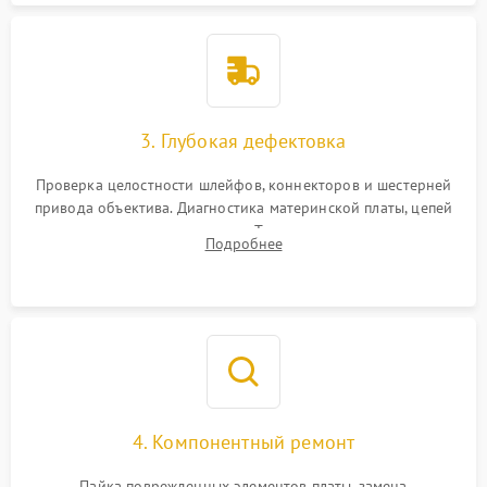
3. Глубокая дефектовка
Проверка целостности шлейфов, коннекторов и шестерней
привода объектива. Диагностика материнской платы, цепей
питания и картоприемника. Тестирование механизма
Подробнее
затвора и блока внутрикамерной стабилизации.
4. Компонентный ремонт
Пайка поврежденных элементов платы, замена