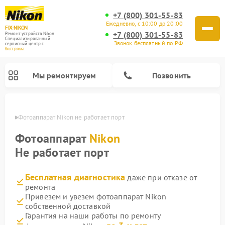
+7 (800) 301-55-83
Ежедневно, с 10:00 до 20:00
FIX-NIKON
+7 (800) 301-55-83
Ремонт устройств Nikon
Специализированный
Звонок бесплатный по РФ
cервисный центр г.
Кострома
Мы ремонтируем
Позвонить
троме
Фотоаппарат Nikon не работает порт
Фотоаппарат
Nikon
Не работает порт
Бесплатная диагностика
даже при отказе от
ремонта
Привезем и увезем фотоаппарат Nikon
собственной доставкой
Ремонт оптических прицелов Nikon
Ремонт цифровых монокуляров Nikon
Ремонт цифровых биноклей Nikon
Ремонт оптических нивелиров Nikon
Гарантия на наши работы по ремонту