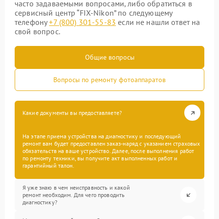
часто задаваемыми вопросами, либо обратиться в
сервисный центр “FIX-Nikon” по следующему
телефону
+7 (800) 301-55-83
если не нашли ответ на
свой вопрос.
Общие вопросы
Вопросы по ремонту фотоаппаратов
Какие документы вы предоставляете?
На этапе приема устройства на диагностику и последующий
ремонт вам будет предоставлен заказ-наряд с указанием страховых
обязательств на ваше устройство. Далее, после выполнения работ
по ремонту техники, вы получите акт выполненных работ и
гарантийный талон.
Я уже знаю в чем неисправность и какой
ремонт необходим. Для чего проводить
диагностику?