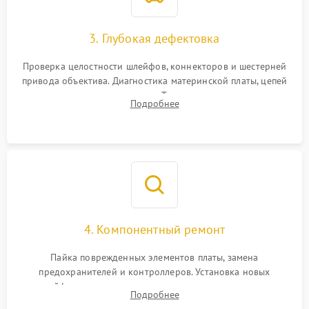
3. Глубокая дефектовка
Проверка целостности шлейфов, коннекторов и шестерней
привода объектива. Диагностика материнской платы, цепей
питания и картоприемника. Тестирование механизма
Подробнее
затвора и блока внутрикамерной стабилизации.
4. Компонентный ремонт
Пайка поврежденных элементов платы, замена
предохранителей и контроллеров. Установка новых
шлейфов, дисплея, механизма затвора или двигателя
Подробнее
автофокуса. Восстановление геометрии тубуса объектива