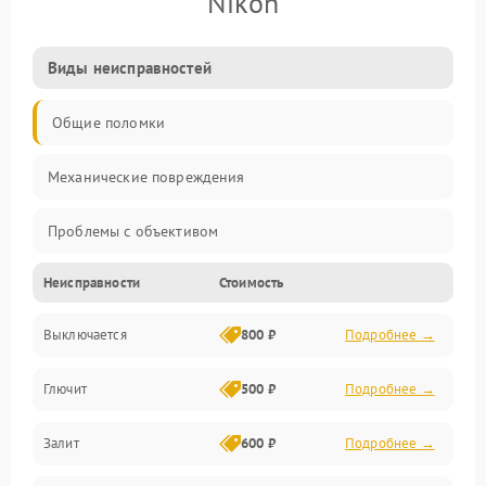
Nikon
Виды неисправностей
Общие поломки
Механические повреждения
Проблемы с объективом
Неисправности
Стоимость
Электронные ошибки
Выключается
800 ₽
Подробнее →
Механические проблемы
Глючит
500 ₽
Подробнее →
Матрица и оптика
Залит
600 ₽
Подробнее →
Питание и питание цепей