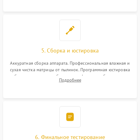
при заклинивании.
5. Сборка и юстировка
Аккуратная сборка аппарата. Профессиональная влажная и
сухая чистка матрицы от пылинок. Программная юстировка
рабочего отрезка, калибровка автофокуса, стабилизатора и
Подробнее
экспозамера с помощью сервисного ПО.
6. Финальное тестирование