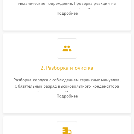
механические повреждения. Проверка реакции на
включение, считывание кодов ошибок. Оценка состояния
Подробнее
матрицы и затвора, проверка работы автофокуса и вспышки.
2. Разборка и очистка
Разборка корпуса с соблюдением сервисных мануалов.
Обязательный разряд высоковольтного конденсатора
вспышки для безопасности. Очистка внутренних узлов от
Подробнее
пыли, песка и следов влаги с помощью спецсредств.