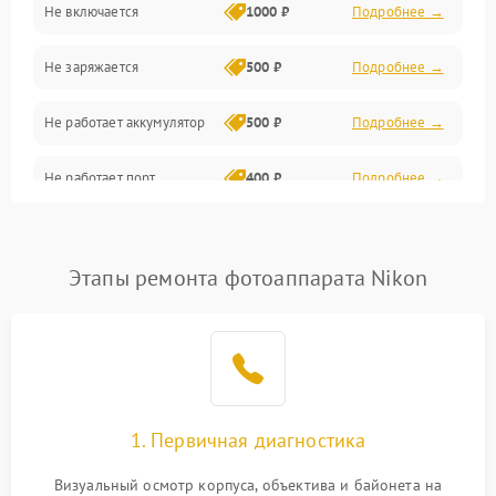
Не включается
1000 ₽
Подробнее →
Проблемы с картами памяти
Не заряжается
500 ₽
Подробнее →
Объективы
Не работает аккумулятор
500 ₽
Подробнее →
Программные сбои
Не работает порт
400 ₽
Подробнее →
Коммуникации и интерфейсы
Сломана матрица
800 ₽
Подробнее →
Этапы ремонта фотоаппарата Nikon
1. Первичная диагностика
Визуальный осмотр корпуса, объектива и байонета на