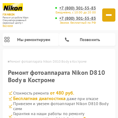
+7 (800) 301-55-83
Ежедневно, с 10:00 до 20:00
FIX-NIKON
+7 (800) 301-55-83
Ремонт устройств Nikon
Специализированный
Звонок бесплатный по РФ
cервисный центр г.
Кострома
Мы ремонтируем
Позвонить
троме
Ремонт фотоаппарата Nikon D810 Body в Костроме
Ремонт фотоаппарата Nikon D810
Body в Костроме
от 480 руб.
Стоимость ремонта
Бесплатная диагностика
даже при отказе
Привезем и увезем фотоаппарат Nikon D810 Body
сами
Ремонт оптических прицелов Nikon
Ремонт цифровых монокуляров Nikon
Ремонт цифровых биноклей Nikon
Ремонт оптических нивелиров Nikon
Гарантия на наши работы по ремонту