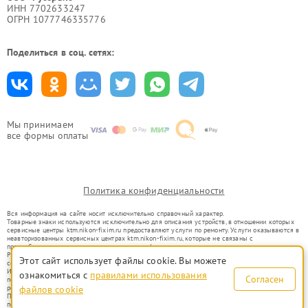
ИНН 7702633247
ОГРН 1077746335776
Поделиться в соц. сетях:
Мы принимаем
все формы оплаты
Политика конфиденциальности
Вся информация на сайте носит исключительно справочный характер.
Товарные знаки используются исключительно для описания устройств, в отношении которых
сервисные центры ktm.nikon-fixim.ru предоставляют услуги по ремонту. Услуги оказываются в
неавторизованных сервисных центрах ktm.nikon-fixim.ru, которые не связаны с
правообладателями товарных знаков или их официальными представителями.
Ремонт осуществляется для устройств, уже введенных в гражданский оборот в соответствии
Этот сайт использует файлы cookie. Вы можете
со статьей 1487 ГК РФ.
Использование товарных знаков не преследует цели индивидуализации услуг или введения
ознакомиться с
правилами использования
Согласен
потребителей в заблуждение, а служит для информирования о предоставляемых услугах по
ремонту техники указанных брендов.
файлов cookie
Представленная на сайте информация не является публичной офертой, определяемой
положениями Статьи 437(2) Гражданского кодекса РФ