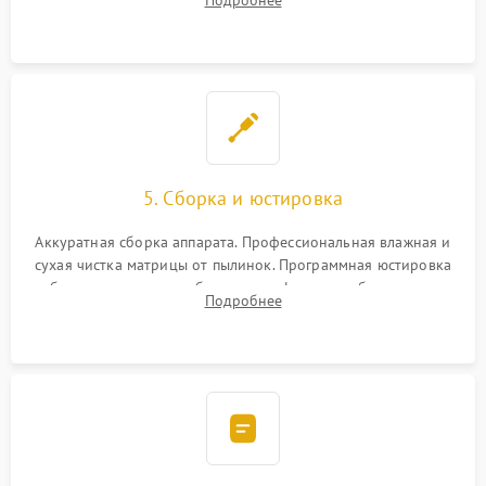
Подробнее
автофокуса. Восстановление геометрии тубуса объектива
при заклинивании.
5. Сборка и юстировка
Аккуратная сборка аппарата. Профессиональная влажная и
сухая чистка матрицы от пылинок. Программная юстировка
рабочего отрезка, калибровка автофокуса, стабилизатора и
Подробнее
экспозамера с помощью сервисного ПО.