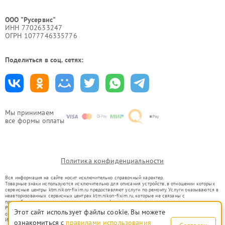
ООО "Русервис"
ИНН 7702633247
ОГРН 1077746335776
Поделиться в соц. сетях:
Мы принимаем
все формы оплаты
Политика конфиденциальности
Вся информация на сайте носит исключительно справочный характер.
Товарные знаки используются исключительно для описания устройств, в отношении которых
сервисные центры ktm.nikon-fixim.ru предоставляют услуги по ремонту. Услуги оказываются в
неавторизованных сервисных центрах ktm.nikon-fixim.ru, которые не связаны с
правообладателями товарных знаков или их официальными представителями.
Ремонт осуществляется для устройств, уже введенных в гражданский оборот в соответствии
Этот сайт использует файлы cookie. Вы можете
со статьей 1487 ГК РФ.
Использование товарных знаков не преследует цели индивидуализации услуг или введения
ознакомиться с
правилами использования