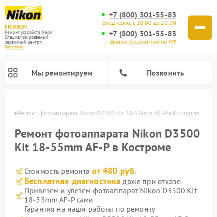
+7 (800) 301-55-83
Ежедневно, с 10:00 до 20:00
FIX-NIKON
+7 (800) 301-55-83
Ремонт устройств Nikon
Специализированный
Звонок бесплатный по РФ
cервисный центр г.
Кострома
Мы ремонтируем
Позвонить
троме
Ремонт фотоаппарата Nikon D3500 Kit 18-55mm AF-P в Костроме
Ремонт фотоаппарата Nikon D3500
Kit 18-55mm AF-P в Костроме
от 480 руб.
Стоимость ремонта
Бесплатная диагностика
даже при отказе
Привезем и увезем фотоаппарат Nikon D3500 Kit
18-55mm AF-P сами
Ремонт оптических прицелов Nikon
Ремонт цифровых монокуляров Nikon
Ремонт цифровых биноклей Nikon
Ремонт оптических нивелиров Nikon
Гарантия на наши работы по ремонту