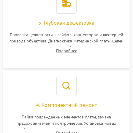
3. Глубокая дефектовка
Проверка целостности шлейфов, коннекторов и шестерней
привода объектива. Диагностика материнской платы, цепей
питания и картоприемника. Тестирование механизма
Подробнее
затвора и блока внутрикамерной стабилизации.
4. Компонентный ремонт
Пайка поврежденных элементов платы, замена
предохранителей и контроллеров. Установка новых
шлейфов, дисплея, механизма затвора или двигателя