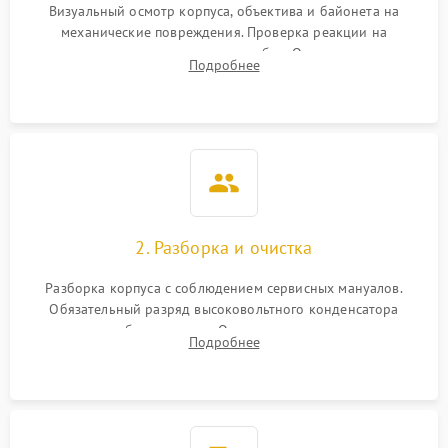
Визуальный осмотр корпуса, объектива и байонета на
механические повреждения. Проверка реакции на
включение, считывание кодов ошибок. Оценка состояния
Подробнее
матрицы и затвора, проверка работы автофокуса и вспышки.
2. Разборка и очистка
Разборка корпуса с соблюдением сервисных мануалов.
Обязательный разряд высоковольтного конденсатора
вспышки для безопасности. Очистка внутренних узлов от
Подробнее
пыли, песка и следов влаги с помощью спецсредств.