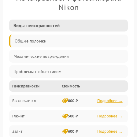
Nikon
Виды неисправностей
Общие поломки
Механические повреждения
Проблемы с объективом
Неисправности
Стоимость
Электронные ошибки
Выключается
800 ₽
Подробнее →
Механические проблемы
Глючит
500 ₽
Подробнее →
Матрица и оптика
Залит
600 ₽
Подробнее →
Питание и питание цепей