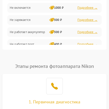
Не включается
1000 ₽
Подробнее →
Проблемы с картами памяти
Не заряжается
500 ₽
Подробнее →
Объективы
Не работает аккумулятор
500 ₽
Подробнее →
Программные сбои
Не работает порт
400 ₽
Подробнее →
Коммуникации и интерфейсы
Сломана матрица
800 ₽
Подробнее →
Этапы ремонта фотоаппарата Nikon
1. Первичная диагностика