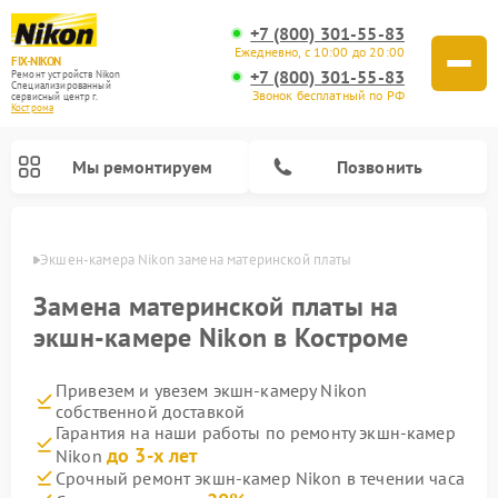
+7 (800) 301-55-83
Ежедневно, с 10:00 до 20:00
FIX-NIKON
+7 (800) 301-55-83
Ремонт устройств Nikon
Специализированный
Звонок бесплатный по РФ
cервисный центр г.
Кострома
Мы ремонтируем
Позвонить
троме
Экшен-камера Nikon замена материнской платы
Замена материнской платы на
экшн-камере Nikon в Костроме
Привезем и увезем экшн-камеру Nikon
собственной доставкой
Гарантия на наши работы по ремонту экшн-камер
до 3-х лет
Nikon
Ремонт цифровых монокуляров Nikon
Ремонт оптических прицелов Nikon
Ремонт цифровых биноклей Nikon
Ремонт оптических нивелиров Nikon
Срочный ремонт экшн-камер Nikon в течении часа