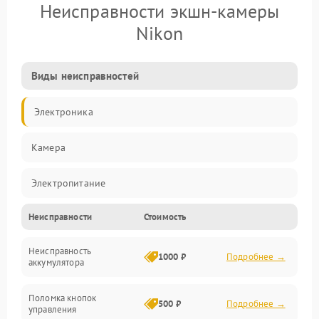
Неисправности экшн-камеры
Nikon
Виды неисправностей
Электроника
Камера
Электропитание
Неисправности
Стоимость
Память/Носитель
Неисправность
Хранение данных
1000 ₽
Подробнее →
аккумулятора
Механические повреждения
Поломка кнопок
500 ₽
Подробнее →
управления