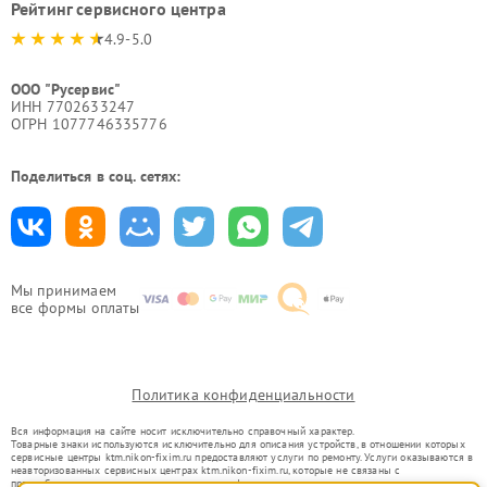
Рейтинг сервисного центра
4.9-5.0
ООО "Русервис"
ИНН 7702633247
ОГРН 1077746335776
Поделиться в соц. сетях:
Мы принимаем
все формы оплаты
Политика конфиденциальности
Вся информация на сайте носит исключительно справочный характер.
Товарные знаки используются исключительно для описания устройств, в отношении которых
сервисные центры ktm.nikon-fixim.ru предоставляют услуги по ремонту. Услуги оказываются в
неавторизованных сервисных центрах ktm.nikon-fixim.ru, которые не связаны с
правообладателями товарных знаков или их официальными представителями.