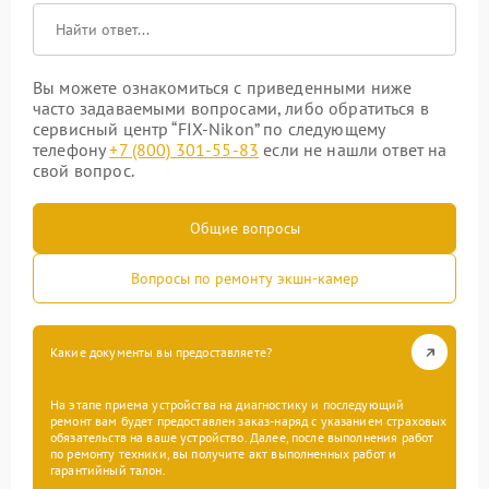
Вы можете ознакомиться с приведенными ниже
часто задаваемыми вопросами, либо обратиться в
сервисный центр “FIX-Nikon” по следующему
телефону
+7 (800) 301-55-83
если не нашли ответ на
свой вопрос.
Общие вопросы
Вопросы по ремонту экшн-камер
Какие документы вы предоставляете?
На этапе приема устройства на диагностику и последующий
ремонт вам будет предоставлен заказ-наряд с указанием страховых
обязательств на ваше устройство. Далее, после выполнения работ
по ремонту техники, вы получите акт выполненных работ и
гарантийный талон.