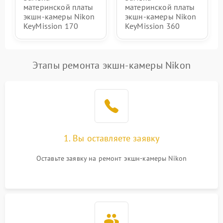
1000 ₽
Подробнее →
материнской платы
материнской платы
защиты от перегрузок
экшн-камеры Nikon
экшн-камеры Nikon
KeyMission 170
KeyMission 360
Неисправность системы
1000 ₽
Подробнее →
защиты от перегрева
Этапы ремонта экшн-камеры Nikon
1. Вы оставляете заявку
Оставьте заявку на ремонт экшн-камеры Nikon