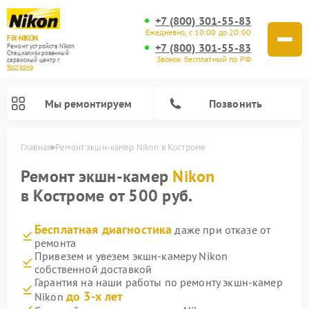
+7 (800) 301-55-83
Ежедневно, с 10:00 до 20:00
FIX-NIKON
+7 (800) 301-55-83
Ремонт устройств Nikon
Специализированный
Звонок бесплатный по РФ
cервисный центр г.
Кострома
Мы ремонтируем
Позвонить
Главная
Ремонт экшн-камер Nikon в Костроме
Ремонт экшн-камер
Nikon
в Костроме от 500 руб.
Бесплатная диагностика
даже при отказе от
ремонта
Привезем и увезем экшн-камеру Nikon
собственной доставкой
Гарантия на наши работы по ремонту экшн-камер
Ремонт цифровых монокуляров Nikon
Ремонт оптических прицелов Nikon
Ремонт цифровых биноклей Nikon
Ремонт оптических нивелиров Nikon
до 3-х лет
Nikon