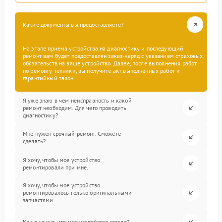
Какие документы вы предоставляете?
На этапе приема устройства на диагностику и последующий
ремонт вам будет предоставлен заказ-наряд с указанием страховых
обязательств на ваше устройство. Далее, после выполнения работ
по ремонту техники, вы получите акт выполненных работ и
гарантийный талон.
Я уже знаю в чем неисправность и какой
ремонт необходим. Для чего проводить
диагностику?
Мне нужен срочный ремонт. Сможете
сделать?
Я хочу, чтобы мое устройство
ремонтировали при мне.
Я хочу, чтобы мое устройство
ремонтировалось только оригинальными
запчастями.
Как я узнаю, что мое устройство готово?