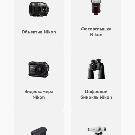
Неисправность системы
защиты от короткого
1000 ₽
Подробнее →
замыкания
Повреждение системы
1000 ₽
Подробнее →
Фотовспышка
защиты от перегрева
Объектив Nikon
Nikon
Неисправность системы
защиты от
1000 ₽
Подробнее →
перенапряжения
Неисправность системы
1000 ₽
Подробнее →
защиты от замыкания
Повреждение системы
Видеокамера
Цифровой
1000 ₽
Подробнее →
защиты от перегрузок
Nikon
бинокль Nikon
Неисправность системы
1000 ₽
Подробнее →
защиты от перегрева