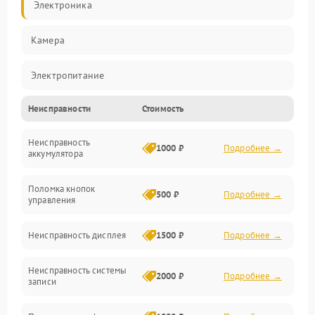
Электроника
Камера
Электропитание
Неисправности
Стоимость
Память/Носитель
Неисправность
Хранение данных
1000 ₽
Подробнее →
аккумулятора
Механические повреждения
Поломка кнопок
500 ₽
Подробнее →
управления
Видео
Неисправность дисплея
1500 ₽
Подробнее →
Оптика
Неисправность системы
2000 ₽
Подробнее →
записи
Управление