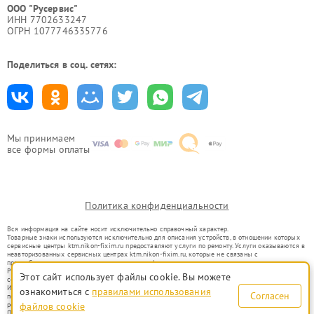
ООО "Русервис"
ИНН 7702633247
ОГРН 1077746335776
Поделиться в соц. сетях:
Мы принимаем
все формы оплаты
Политика конфиденциальности
Вся информация на сайте носит исключительно справочный характер.
Товарные знаки используются исключительно для описания устройств, в отношении которых
сервисные центры ktm.nikon-fixim.ru предоставляют услуги по ремонту. Услуги оказываются в
неавторизованных сервисных центрах ktm.nikon-fixim.ru, которые не связаны с
правообладателями товарных знаков или их официальными представителями.
Ремонт осуществляется для устройств, уже введенных в гражданский оборот в соответствии
Этот сайт использует файлы cookie. Вы можете
со статьей 1487 ГК РФ.
Использование товарных знаков не преследует цели индивидуализации услуг или введения
ознакомиться с
правилами использования
Согласен
потребителей в заблуждение, а служит для информирования о предоставляемых услугах по
ремонту техники указанных брендов.
файлов cookie
Представленная на сайте информация не является публичной офертой, определяемой