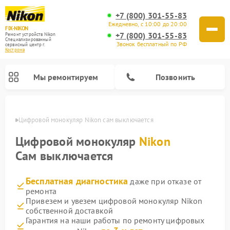
+7 (800) 301-55-83
Ежедневно, с 10:00 до 20:00
FIX-NIKON
+7 (800) 301-55-83
Ремонт устройств Nikon
Специализированный
Звонок бесплатный по РФ
cервисный центр г.
Кострома
Мы ремонтируем
Позвонить
троме
Цифровой монокуляр Nikon сам выключается
Цифровой монокуляр
Nikon
Сам выключается
Бесплатная диагностика
даже при отказе от
ремонта
Привезем и увезем цифровой монокуляр Nikon
собственной доставкой
Ремонт цифровых биноклей Nikon
Ремонт оптических нивелиров Nikon
Ремонт оптических прицелов Nikon
Гарантия на наши работы по ремонту цифровых