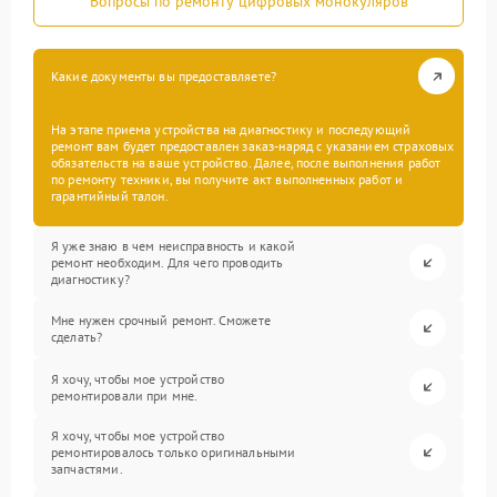
Вопросы по ремонту цифровых монокуляров
Какие документы вы предоставляете?
На этапе приема устройства на диагностику и последующий
ремонт вам будет предоставлен заказ-наряд с указанием страховых
обязательств на ваше устройство. Далее, после выполнения работ
по ремонту техники, вы получите акт выполненных работ и
гарантийный талон.
Я уже знаю в чем неисправность и какой
ремонт необходим. Для чего проводить
диагностику?
Мне нужен срочный ремонт. Сможете
сделать?
Я хочу, чтобы мое устройство
ремонтировали при мне.
Я хочу, чтобы мое устройство
ремонтировалось только оригинальными
запчастями.