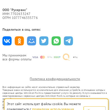
ООО "Русервис"
ИНН 7702633247
ОГРН 1077746335776
Поделиться в соц. сетях:
Мы принимаем
все формы оплаты
Политика конфиденциальности
Вся информация на сайте носит исключительно справочный характер.
Товарные знаки используются исключительно для описания устройств, в отношении которых
сервисные центры ktm.nikon-fixim.ru предоставляют услуги по ремонту. Услуги оказываются в
неавторизованных сервисных центрах ktm.nikon-fixim.ru, которые не связаны с
правообладателями товарных знаков или их официальными представителями.
Ремонт осуществляется для устройств, уже введенных в гражданский оборот в соответствии
Этот сайт использует файлы cookie. Вы можете
со статьей 1487 ГК РФ.
Использование товарных знаков не преследует цели индивидуализации услуг или введения
ознакомиться с
правилами использования