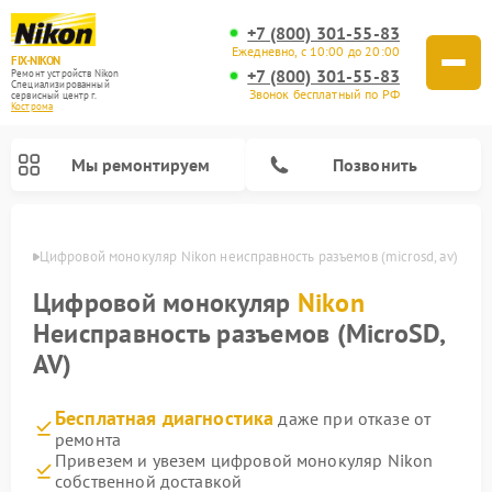
+7 (800) 301-55-83
Ежедневно, с 10:00 до 20:00
FIX-NIKON
+7 (800) 301-55-83
Ремонт устройств Nikon
Специализированный
Звонок бесплатный по РФ
cервисный центр г.
Кострома
Мы ремонтируем
Позвонить
троме
Цифровой монокуляр Nikon неисправность разъемов (microsd, av)
Цифровой монокуляр
Nikon
Неисправность разъемов (MicroSD,
AV)
Бесплатная диагностика
даже при отказе от
ремонта
Привезем и увезем цифровой монокуляр Nikon
Ремонт цифровых биноклей Nikon
Ремонт оптических нивелиров Nikon
Ремонт оптических прицелов Nikon
собственной доставкой