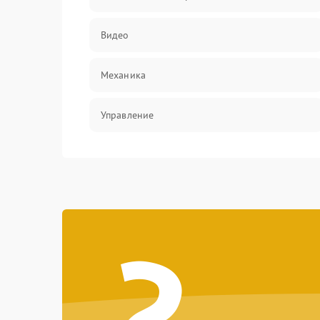
Видео
Механика
Управление
Электропитание
Корпус/Герметичность
?
Электроника/Механические
Электроника/Оптика