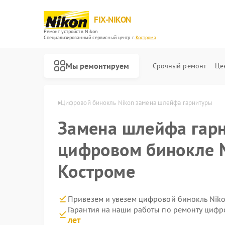
FIX-NIKON
Ремонт устройств Nikon
Специализированный cервисный центр г.
Кострома
Мы ремонтируем
Срочный ремонт
Це
й Nikon в Костроме
Цифровой бинокль Nikon замена шлейфа гарнитуры
Замена шлейфа гар
цифровом бинокле N
Костроме
Привезем и увезем цифровой бинокль Niko
Гарантия на наши работы по ремонту циф
лет
Ремонт оптических прицелов Nikon
Ремонт оптических нивелиров Nikon
Ремонт цифровых монокуляров Nikon