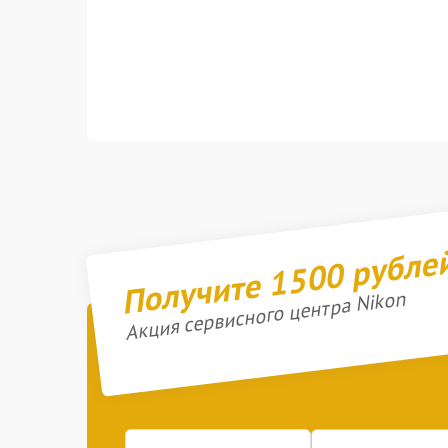
Получите 1500 рубле
Акция сервисного центра Nikon