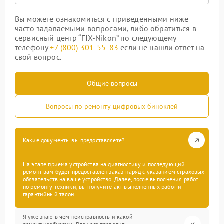
Вы можете ознакомиться с приведенными ниже
часто задаваемыми вопросами, либо обратиться в
сервисный центр “FIX-Nikon” по следующему
телефону
+7 (800) 301-55-83
если не нашли ответ на
свой вопрос.
Общие вопросы
Вопросы по ремонту цифровых биноклей
Какие документы вы предоставляете?
На этапе приема устройства на диагностику и последующий
ремонт вам будет предоставлен заказ-наряд с указанием страховых
обязательств на ваше устройство. Далее, после выполнения работ
по ремонту техники, вы получите акт выполненных работ и
гарантийный талон.
Я уже знаю в чем неисправность и какой