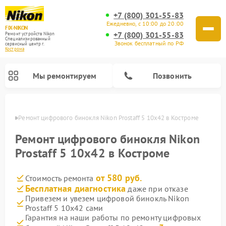
+7 (800) 301-55-83
Ежедневно, с 10:00 до 20:00
FIX-NIKON
+7 (800) 301-55-83
Ремонт устройств Nikon
Специализированный
Звонок бесплатный по РФ
cервисный центр г.
Кострома
Мы ремонтируем
Позвонить
троме
Ремонт цифрового бинокля Nikon Prostaff 5 10x42 в Костроме
Ремонт цифрового бинокля Nikon
Prostaff 5 10x42 в Костроме
от 580 руб.
Стоимость ремонта
Бесплатная диагностика
даже при отказе
Привезем и увезем цифровой бинокль Nikon
Prostaff 5 10x42 сами
Ремонт цифровых монокуляров Nikon
Ремонт оптических прицелов Nikon
Ремонт оптических нивелиров Nikon
Гарантия на наши работы по ремонту цифровых