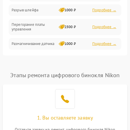
Корпус/Герметичность
Разрыв шлейфа
1000 ₽
Подробнее →
Электроника/Механические
Перегорание платы
2500 ₽
Подробнее →
управления
Электроника/Оптика
Размагничивание датчика
1000 ₽
Подробнее →
Поломка инфракрасного
1500 ₽
Подробнее →
датчика
Этапы ремонта цифрового бинокля Nikon
Неправильная передача
750 ₽
Подробнее →
цветов дисплея
Разрядка аккумулятора за
1000 ₽
Подробнее →
коркое время
Перегрев устройства
1500 ₽
Подробнее →
1. Вы оставляете заявку
Оставьте заявку на ремонт цифрового бинокля Nikon