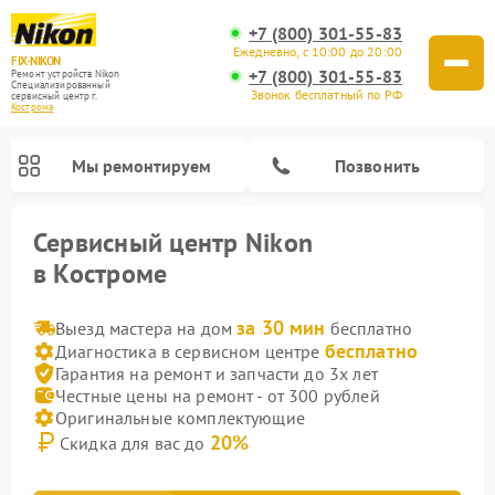
+7 (800) 301-55-83
Ежедневно, с 10:00 до 20:00
FIX-NIKON
+7 (800) 301-55-83
Ремонт устройств Nikon
Специализированный
Звонок бесплатный по РФ
cервисный центр г.
Кострома
Мы ремонтируем
Позвонить
Сервисный центр Nikon
в Костроме
за 30 мин
Выезд мастера на дом
бесплатно
бесплатно
Диагностика в сервисном центре
Гарантия на ремонт и запчасти до 3х лет
Честные цены на ремонт - от 300 рублей
Оригинальные комплектующие
20%
Скидка для вас до
Ремонт цифровых биноклей Nikon
Ремонт оптических нивелиров Nikon
Ремонт оптических прицелов Nikon
Ремонт цифровых монокуляров Nikon